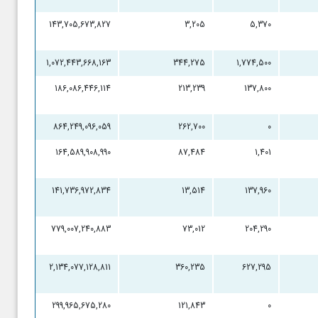
143,705,673,827
3,205
5,370
1,072,443,668,163
344,275
1,774,500
186,086,446,114
213,239
137,800
864,249,096,059
262,700
0
164,589,908,990
87,484
1,401
141,736,972,834
13,514
137,960
779,007,240,883
73,012
204,290
2,134,077,128,811
360,235
627,295
299,965,675,280
121,843
0