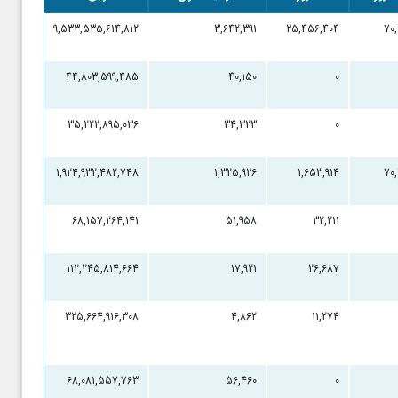
9,533,535,614,812
3,642,391
25,456,404
70
44,803,599,485
40,150
0
35,222,895,036
34,323
0
1,924,932,482,748
1,325,926
1,653,914
70
68,157,264,141
51,958
32,211
112,245,814,664
17,921
26,687
325,664,916,308
4,862
11,274
68,081,557,763
56,460
0