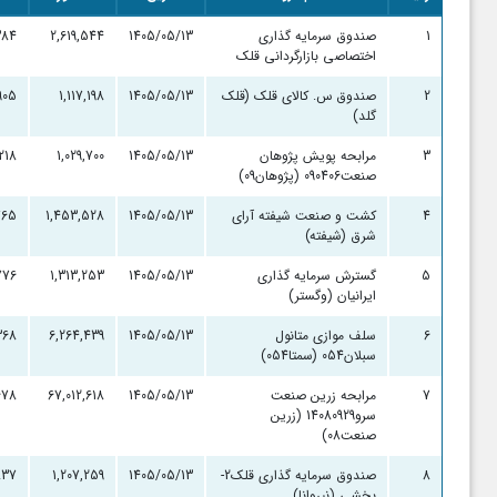
1
صندوق سرمایه گذاری
1405/05/13
2,619,544
384
اختصاصی بازارگردانی قلک
2
صندوق س. کالای قلک (قلک
1405/05/13
1,117,198
,905
گلد)
3
مرابحه پویش پژوهان
1405/05/13
1,029,700
,218
صنعت090406 (پژوهان09)
4
کشت و صنعت شیفته آرای
1405/05/13
1,453,528
765
شرق (شیفته)
5
گسترش سرمایه گذاری
1405/05/13
1,313,253
,776
ایرانیان (وگستر)
6
سلف موازی متانول
1405/05/13
6,264,439
368
سبلان054 (سمتا054)
7
مرابحه زرین صنعت
1405/05/13
67,012,618
678
سرو14080929 (زرین
صنعت08)
8
صندوق سرمایه گذاری قلک2-
1405/05/13
1,207,259
837
بخشی (نیروانا)