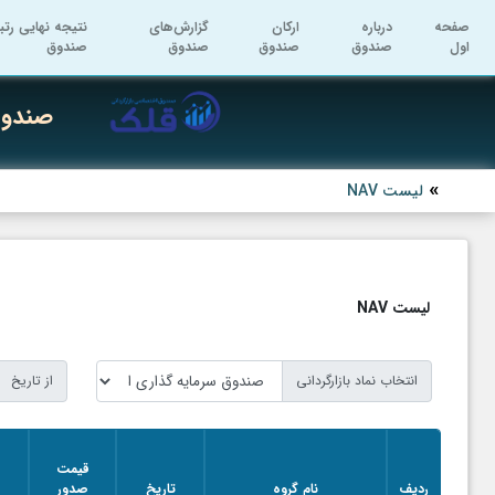
صفحه
درباره
ارکان
گزارش‌های
نتیجه نهایی رتب
اول
صندوق
صندوق
صندوق
صندوق
صندوق
لیست NAV
لیست NAV
انتخاب نماد بازارگردانی
از تاریخ
قیمت
ق
ردیف
نام گروه
تاریخ
صدور