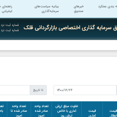
ه بندی عملکرد
خبرهای
بیانیه سیاست‌های
راهنمای ص
صندوق
سرمایه‌گذاری
اینترنتی
شماره ثبت نزد س
 سرمایه گذاری اختصاصی بازارگردانی قلک
شماره ثبت نزد
تا تاریخ
تفاوت مبلغ ارزش
تعداد واحد
تعداد واحد
تعد
یمت
قیمت
آماری با خالص
صادر شده
صادر شده تا
با
ابطال
آماری
ارزش روز
امروز
امروز