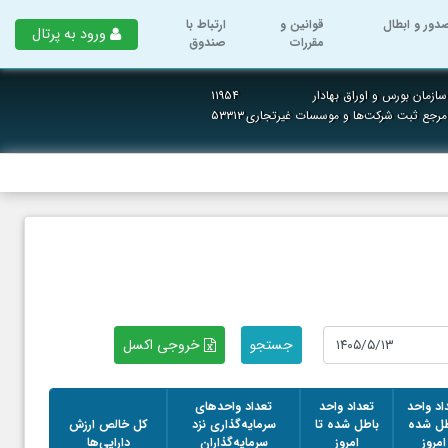
دور و ابطال
قوانین و
ارتباط با
ورود به پرتال
مقررات
صندوق
ازمان بورس و اوراق بهادار
۱۱۹۵۴
 مرجع ثبت شرکت‌ها و موسسات غیرتجاری
۵۳۳۱۳
خروجی اکسل
اد واحد
تعداد واحد
تعداد واحدهای
طل شده
باطل شده تا
سرمایه‌گذاری نزد
کل خالص ارزش
امروز
امروز
سرمایه‌گذاران
دارایی‌ها