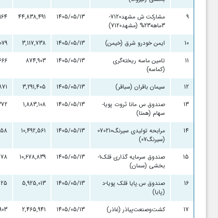
9
مشارکت ش مشهد7120-
1405/05/13
44,838,491
964
3ماهه23% (مشهد7120)
10
ایمن خودرو شرق (خیمن)
1405/05/13
3,117,738
,079
11
تامین‌ ماسه‌ ریخته‌گری‌
1405/05/13
874,903
666
(کماسه)
12
سیمان باقران (سباقر)
1405/05/13
3,291,405
871
13
صندوق س مانا ثروت پویا-
1405/05/13
1,883,108
372
سهام (همتا)
14
مرابحه تولیدی سیرنگ070210
1405/05/13
10,492,561
158
(سیرنگ07)
15
صندوق سرمایه گذاری قلک1-
1405/05/13
10,678,839
578
بخشی (سمان)
16
صندوق س.پایا قلک پویا-د
1405/05/13
5,925,013
125
(پایا)
17
کشت‌وصنعت‌پیاذر (غاذر)
1405/05/13
2,465,941
,903